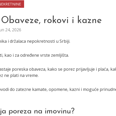
NEKRETNINE
 Obaveze, rokovi i kazne
un 24, 2026
ka i držalaca nepokretnosti u Srbiji.
, kao i za određene vrste zemljišta.
staje poreska obaveza, kako se porez prijavljuje i plaća, ka
z ne plati na vreme.
dovodi do zatezne kamate, opomene, kazni i moguće prinudn
ja poreza na imovinu?