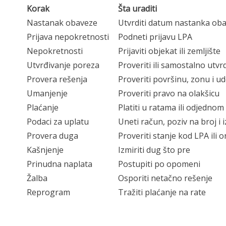
Korak
Šta uraditi
Nastanak obaveze
Utvrditi datum nastanka ob
Prijava nepokretnosti
Podneti prijavu LPA
Nepokretnosti
Prijaviti objekat ili zemljište
Utvrđivanje poreza
Proveriti ili samostalno utvr
Provera rešenja
Proveriti površinu, zonu i u
Umanjenje
Proveriti pravo na olakšicu
Plaćanje
Platiti u ratama ili odjednom
Podaci za uplatu
Uneti račun, poziv na broj i 
Provera duga
Proveriti stanje kod LPA ili o
Kašnjenje
Izmiriti dug što pre
Prinudna naplata
Postupiti po opomeni
Žalba
Osporiti netačno rešenje
Reprogram
Tražiti plaćanje na rate