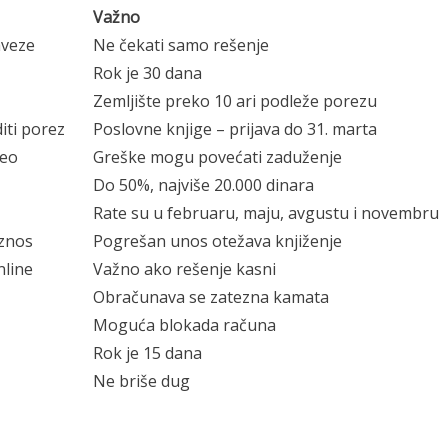
Važno
aveze
Ne čekati samo rešenje
Rok je 30 dana
Zemljište preko 10 ari podleže porezu
diti porez
Poslovne knjige – prijava do 31. marta
deo
Greške mogu povećati zaduženje
Do 50%, najviše 20.000 dinara
Rate su u februaru, maju, avgustu i novembru
iznos
Pogrešan unos otežava knjiženje
nline
Važno ako rešenje kasni
Obračunava se zatezna kamata
Moguća blokada računa
Rok je 15 dana
Ne briše dug