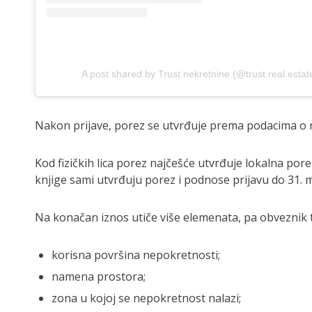
A post shared by Trust nekretnine (@trust.real.estat
Nakon prijave, porez se utvrđuje prema podacima o 
Kod fizičkih lica porez najčešće utvrđuje lokalna por
knjige sami utvrđuju porez i podnose prijavu do 31.
Na konačan iznos utiče više elemenata, pa obveznik t
korisna površina nepokretnosti;
namena prostora;
zona u kojoj se nepokretnost nalazi;