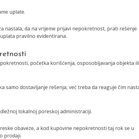
ame uplate.
 nastala, da na vrijeme prijavi nepokretnost, prati rešenje
 uplata pravilno evidentirana.
etnosti
okretnosti, početka korišćenja, osposobljavanja objekta ili
čeka samo dostavljanje rešenja, već treba da reaguje čim nas
ležnoj lokalnoj poreskoj administraciji.
reske obaveze, a kod kupovine nepokretnosti taj rok se u
o prodaji.