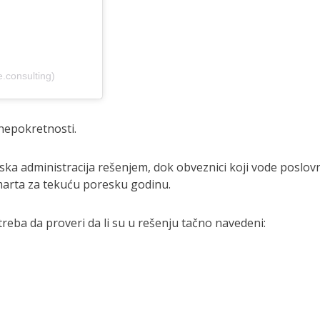
e.consulting)
nepokretnosti.
eska administracija rešenjem, dok obveznici koji vode poslov
 marta za tekuću poresku godinu.
reba da proveri da li su u rešenju tačno navedeni: