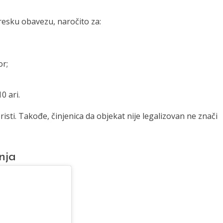
resku obavezu, naročito za:
or;
0 ari.
isti. Takođe, činjenica da objekat nije legalizovan ne znači
nja