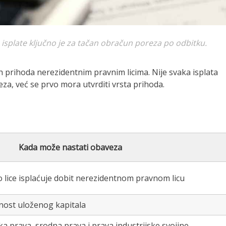
a isplate ključno je za tačan obračun poreza po odbitku.
 prihoda nerezidentnim pravnim licima. Nije svaka isplata
, već se prvo mora utvrditi vrsta prihoda.
Kada može nastati obaveza
 lice isplaćuje dobit nerezidentnom pravnom licu
dnost uloženog kapitala
 prava, srodna prava i prava industrijske svojine