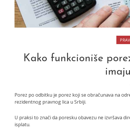
PRA
Kako funkcioniše pore
imaju
Porez po odbitku je porez koji se obračunava na odr
rezidentnog pravnog lica u Srbiji.
U praksi to znači da poresku obavezu ne izvršava dir
isplatu.