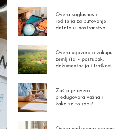
Overa saglasnosti
roditelja za putovanje
deteta u inostranstvo
Overa ugovora o zakupu
zemljišta – postupak,
dokumentacija i troškovi
Zašto je overa
predugovora važna i
kako se to radi?
Overa nadzornog organa