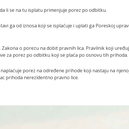
da li se na tu isplatu primenjuje porez po odbitku.
i ga od iznosa koji se isplaćuje i uplati ga Poreskoj uprav
. Zakona o porezu na dobit pravnih lica. Pravilnik koji uređu
ave za porez po odbitku koji se plaća po osnovu tih prihoda.
 naplaćuje porez na određene prihode koji nastaju na njeno
malac prihoda nerezidentno pravno lice.