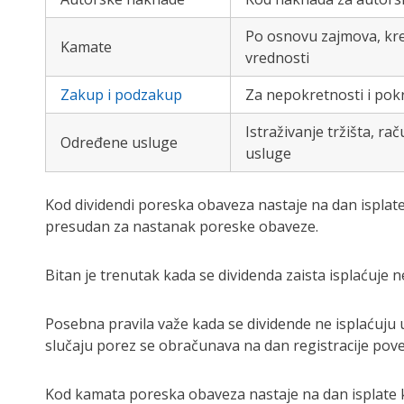
Po osnovu zajmova, kred
Kamate
vrednosti
Zakup i podzakup
Za nepokretnosti i pokre
Istraživanje tržišta, r
Određene usluge
usluge
Kod dividendi poreska obaveza nastaje na dan isplate
presudan za nastanak poreske obaveze.
Bitan je trenutak kada se dividenda zaista isplaćuje
Posebna pravila važe kada se dividende ne isplaćuju
slučaju porez se obračunava na dan registracije pove
Kod kamata poreska obaveza nastaje na dan isplate 