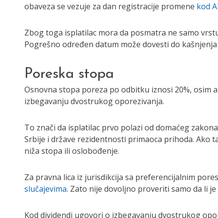
obaveza se vezuje za dan registracije promene
kod A
Zbog toga isplatilac mora da posmatra ne samo vrstu 
Pogrešno određen datum može dovesti do kašnjenja u
Poreska stopa
Osnovna stopa poreza po odbitku iznosi 20%, osim a
izbegavanju dvostrukog oporezivanja.
To znači da isplatilac prvo polazi od domaćeg zakon
Srbije i države rezidentnosti primaoca prihoda. Ako t
niža stopa ili oslobođenje.
Za pravna lica iz jurisdikcija sa preferencijalnim po
slučajevima
. Zato nije dovoljno proveriti samo da li je 
Kod dividendi ugovori o izbegavanju dvostrukog opor