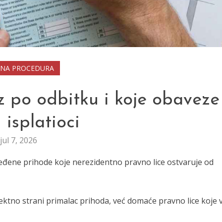
VNA PROCEDURA
z po odbitku i koje obaveze
 isplatioci
jul 7, 2026
eđene prihode koje nerezidentno pravno lice ostvaruje od
ektno strani primalac prihoda, već domaće pravno lice koje v