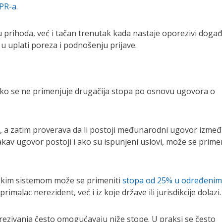
PR-a
.
prihoda, već i tačan trenutak kada nastaje oporezivi događ
 uplati poreza i podnošenju prijave.
ko se ne primenjuje drugačija stopa po osnovu ugovora o
a, a zatim proverava da li postoji međunarodni ugovor izme
akav ugovor postoji i ako su ispunjeni uslovi, može se primen
reskim sistemom može se primeniti
stopa od 25% u određenim
primalac nerezident, već i iz koje države ili jurisdikcije dolazi.
ezivanja često omogućavaju niže stope. U praksi se često