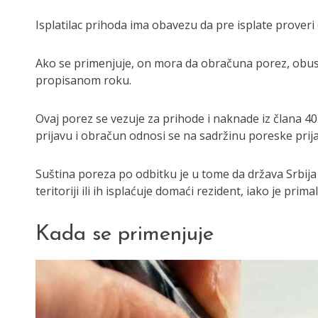
Isplatilac prihoda ima obavezu da pre isplate proveri 
Ako se primenjuje, on mora da obračuna porez, obustav
propisanom roku.
Ovaj porez se vezuje za prihode i naknade iz člana 40
prijavu i obračun odnosi se na sadržinu poreske prij
Suština poreza po odbitku je u tome da država Srbija
teritoriji ili ih isplaćuje domaći rezident, iako je pri
Kada se primenjuje