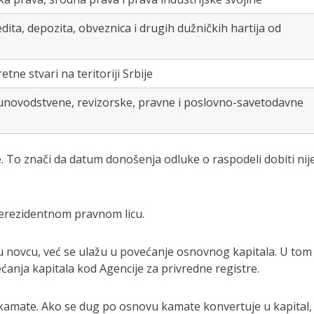
ita, depozita, obveznica i drugih dužničkih hartija od
tne stvari na teritoriji Srbije
ačunovodstvene, revizorske, pravne i poslovno-savetodavne
. To znači da datum donošenja odluke o raspodeli dobiti nij
 nerezidentnom pravnom licu.
 u novcu, već se ulažu u povećanje osnovnog kapitala. U tom
ćanja kapitala kod Agencije za privredne registre.
kamate. Ako se dug po osnovu kamate konvertuje u kapital,