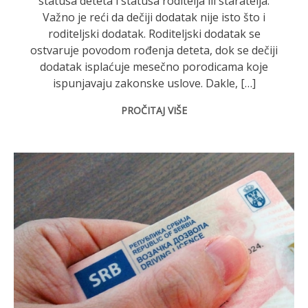
statusa deteta i statusa roditelja ili staratelja.
Važno je reći da dečiji dodatak nije isto što i
roditeljski dodatak. Roditeljski dodatak se
ostvaruje povodom rođenja deteta, dok se dečiji
dodatak isplaćuje mesečno porodicama koje
ispunjavaju zakonske uslove. Dakle, […]
PROČITAJ VIŠE