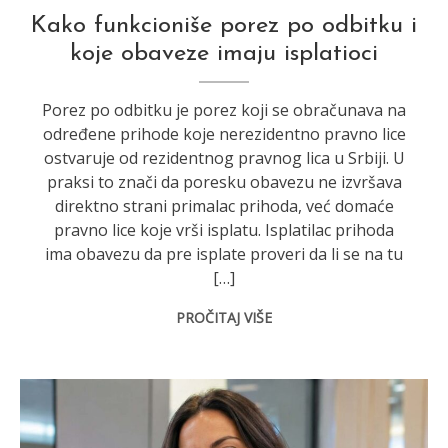
Kako funkcioniše porez po odbitku i
koje obaveze imaju isplatioci
Porez po odbitku je porez koji se obračunava na
određene prihode koje nerezidentno pravno lice
ostvaruje od rezidentnog pravnog lica u Srbiji. U
praksi to znači da poresku obavezu ne izvršava
direktno strani primalac prihoda, već domaće
pravno lice koje vrši isplatu. Isplatilac prihoda
ima obavezu da pre isplate proveri da li se na tu
[…]
PROČITAJ VIŠE