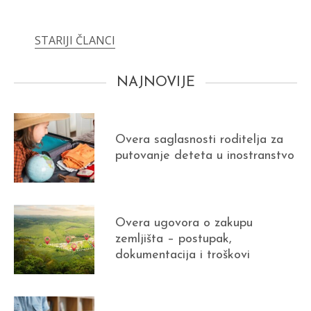
STARIJI ČLANCI
Kretanje
članaka
NAJNOVIJE
Overa saglasnosti roditelja za
putovanje deteta u inostranstvo
Overa ugovora o zakupu
zemljišta – postupak,
dokumentacija i troškovi