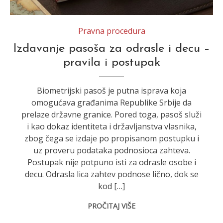
Pravna procedura
Izdavanje pasoša za odrasle i decu –
pravila i postupak
Biometrijski pasoš je putna isprava koja
omogućava građanima Republike Srbije da
prelaze državne granice. Pored toga, pasoš služi
i kao dokaz identiteta i državljanstva vlasnika,
zbog čega se izdaje po propisanom postupku i
uz proveru podataka podnosioca zahteva.
Postupak nije potpuno isti za odrasle osobe i
decu. Odrasla lica zahtev podnose lično, dok se
kod […]
PROČITAJ VIŠE