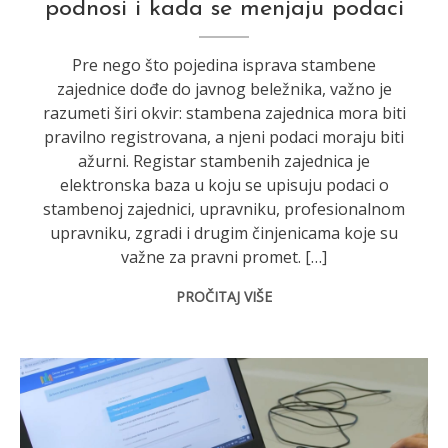
podnosi i kada se menjaju podaci
Pre nego što pojedina isprava stambene
zajednice dođe do javnog beležnika, važno je
razumeti širi okvir: stambena zajednica mora biti
pravilno registrovana, a njeni podaci moraju biti
ažurni. Registar stambenih zajednica je
elektronska baza u koju se upisuju podaci o
stambenoj zajednici, upravniku, profesionalnom
upravniku, zgradi i drugim činjenicama koje su
važne za pravni promet. […]
PROČITAJ VIŠE