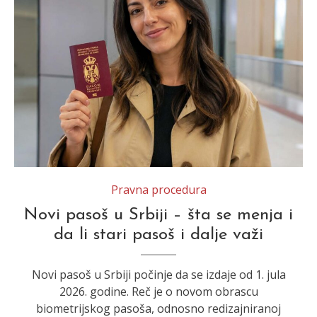
Pravna procedura
Novi pasoš u Srbiji – šta se menja i
da li stari pasoš i dalje važi
Novi pasoš u Srbiji počinje da se izdaje od 1. jula
2026. godine. Reč je o novom obrascu
biometrijskog pasoša, odnosno redizajniranoj