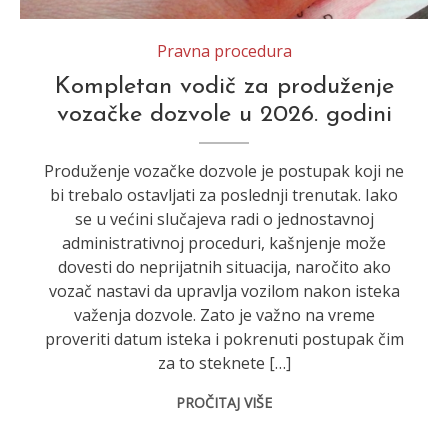
Pravna procedura
Kompletan vodič za produženje
vozačke dozvole u 2026. godini
Produženje vozačke dozvole je postupak koji ne
bi trebalo ostavljati za poslednji trenutak. Iako
se u većini slučajeva radi o jednostavnoj
administrativnoj proceduri, kašnjenje može
dovesti do neprijatnih situacija, naročito ako
vozač nastavi da upravlja vozilom nakon isteka
važenja dozvole. Zato je važno na vreme
proveriti datum isteka i pokrenuti postupak čim
za to steknete […]
PROČITAJ VIŠE