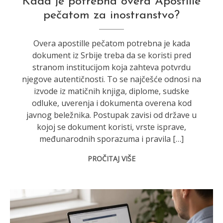
Kada je potrebna overa Apostille
pečatom za inostranstvo?
Overa apostille pečatom potrebna je kada
dokument iz Srbije treba da se koristi pred
stranom institucijom koja zahteva potvrdu
njegove autentičnosti. To se najčešće odnosi na
izvode iz matičnih knjiga, diplome, sudske
odluke, uverenja i dokumenta overena kod
javnog beležnika. Postupak zavisi od države u
kojoj se dokument koristi, vrste isprave,
međunarodnih sporazuma i pravila […]
PROČITAJ VIŠE