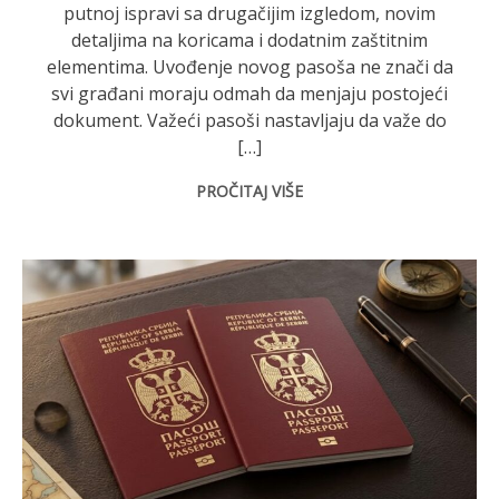
putnoj ispravi sa drugačijim izgledom, novim
detaljima na koricama i dodatnim zaštitnim
elementima. Uvođenje novog pasoša ne znači da
svi građani moraju odmah da menjaju postojeći
dokument. Važeći pasoši nastavljaju da važe do
[…]
PROČITAJ VIŠE