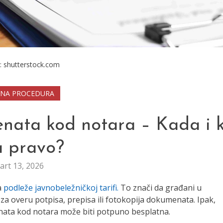
: shutterstock.com
VNA PROCEDURA
nata kod notara – Kada i 
a pravo?
art 13, 2026
a
podleže javnobeležničkoj tarifi.
To znači da građani u
a overu potpisa, prepisa ili fotokopija dokumenata. Ipak,
nata kod notara može biti potpuno besplatna.