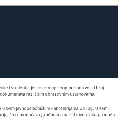
ike i studente, jer tokom upisnog perioda veliki broj
tih dokumenata različitim obrazovnim ustanovama.
 svim javnobeležničkim kancelarijama u Srbiji. U zemlji
larija, što omogućava građanima da relativno lako pronađu