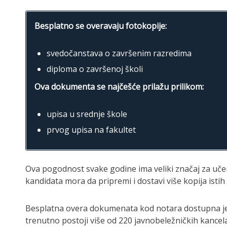
Besplatno se overavaju fotokopije:
svedočanstava o završenim razredima
diploma o završenoj školi
Ova dokumenta se najčešće prilažu prilikom:
upisa u srednje škole
prvog upisa na fakultet
Ova pogodnost svake godine ima veliki značaj za učen
kandidata mora da pripremi i dostavi više kopija is
Besplatna overa dokumenata kod notara dostupna je u
trenutno postoji više od 220 javnobeležničkih kance