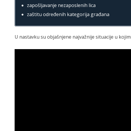
zapošljavanje nezaposlenih lica
zaštitu određenih kategorija građana
U nastavku su objašnjene najvažnije situacije u koji