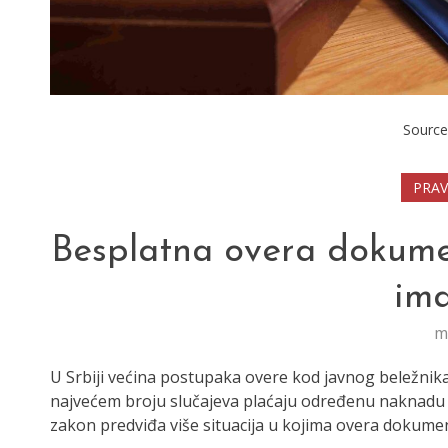
Source
PRA
Besplatna overa dokume
im
m
U Srbiji većina postupaka overe kod javnog beležnik
najvećem broju slučajeva plaćaju određenu naknadu z
zakon predviđa više situacija u kojima overa dokume