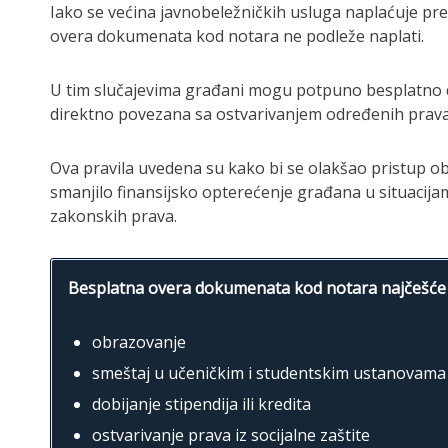
Iako se većina javnobeležničkih usluga naplaćuje prem
overa dokumenata kod notara ne podleže naplati.
U tim slučajevima građani mogu potpuno besplatno
direktno povezana sa ostvarivanjem određenih prava 
Ova pravila uvedena su kako bi se olakšao pristup obr
smanjilo finansijsko opterećenje građana u situaci
zakonskih prava.
Besplatna overa dokumenata kod notara najčešće 
obrazovanje
smeštaj u učeničkim i studentskim ustanovama
dobijanje stipendija ili kredita
ostvarivanje prava iz socijalne zaštite