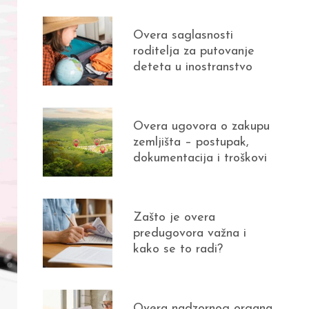
Overa saglasnosti
roditelja za putovanje
deteta u inostranstvo
Overa ugovora o zakupu
zemljišta – postupak,
dokumentacija i troškovi
Zašto je overa
predugovora važna i
kako se to radi?
Overa nadzornog organa