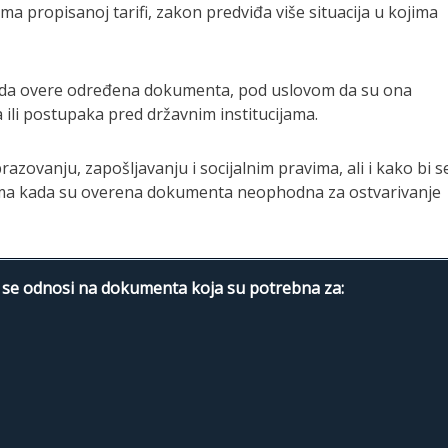
a propisanoj tarifi, zakon predviđa više situacija u kojima
 da overe određena dokumenta, pod uslovom da su ona
ili postupaka pred državnim institucijama.
azovanju, zapošljavanju i socijalnim pravima, ali i kako bi s
jama kada su overena dokumenta neophodna za ostvarivanje
se odnosi na dokumenta koja su potrebna za: