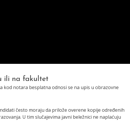
ili na fakultet
ta kod notara besplatna odnosi se na upis u obrazovne
kandidati često moraju da prilože overene kopije određenih
zovanja. U tim slučajevima javni beležnici ne naplaćuju