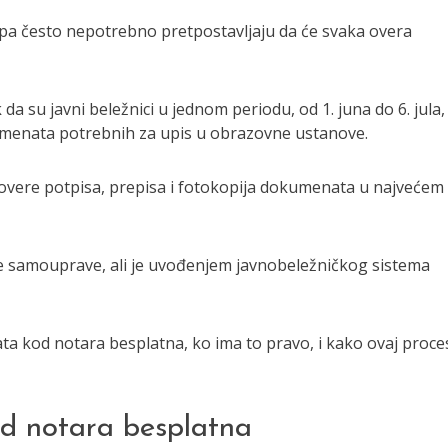
a često nepotrebno pretpostavljaju da će svaka overa
a su javni beležnici u jednom periodu, od 1. juna do 6. jula,
umenata potrebnih za upis u obrazovne ustanove.
e overe potpisa, prepisa i fotokopija dokumenata u najvećem
lne samouprave, ali je uvođenjem javnobeležničkog sistema
a kod notara besplatna, ko ima to pravo, i kako ovaj proce
d notara besplatna