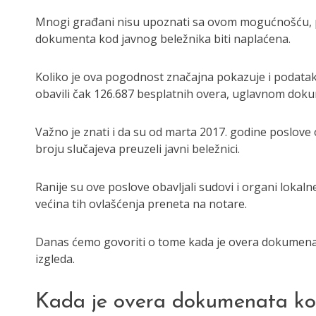
Mnogi građani nisu upoznati sa ovom mogućnošću, p
dokumenta kod javnog beležnika biti naplaćena.
Koliko je ova pogodnost značajna pokazuje i podatak d
obavili čak 126.687 besplatnih overa, uglavnom dok
Važno je znati i da su od marta 2017. godine poslov
broju slučajeva preuzeli javni beležnici.
Ranije su ove poslove obavljali sudovi i organi loka
većina tih ovlašćenja preneta na notare.
Danas ćemo govoriti o tome kada je overa dokumenat
izgleda.
Kada je overa dokumenata ko