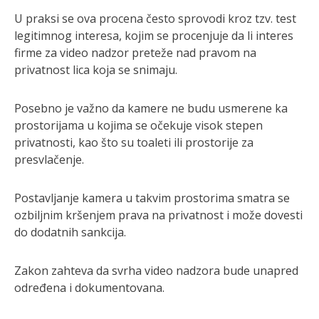
U praksi se ova procena često sprovodi kroz tzv. test
legitimnog interesa, kojim se procenjuje da li interes
firme za video nadzor preteže nad pravom na
privatnost lica koja se snimaju.
Posebno je važno da kamere ne budu usmerene ka
prostorijama u kojima se očekuje visok stepen
privatnosti, kao što su toaleti ili prostorije za
presvlačenje.
Postavljanje kamera u takvim prostorima smatra se
ozbiljnim kršenjem prava na privatnost i može dovesti
do dodatnih sankcija.
Zakon zahteva da svrha video nadzora bude unapred
određena i dokumentovana.