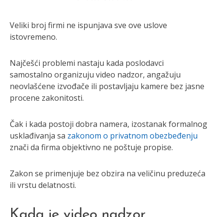
Veliki broj firmi ne ispunjava sve ove uslove
istovremeno.
Najčešći problemi nastaju kada poslodavci
samostalno organizuju video nadzor, angažuju
neovlašćene izvođače ili postavljaju kamere bez jasne
procene zakonitosti.
Čak i kada postoji dobra namera, izostanak formalnog
usklađivanja sa
zakonom o privatnom obezbeđenju
znači da firma objektivno ne poštuje propise.
Zakon se primenjuje bez obzira na veličinu preduzeća
ili vrstu delatnosti.
Kada je video nadzor