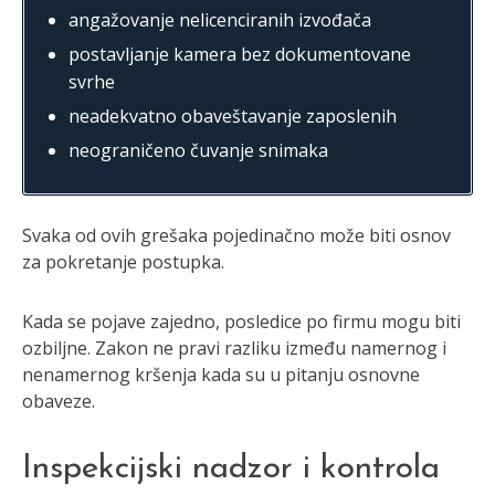
angažovanje nelicenciranih izvođača
postavljanje kamera bez dokumentovane
svrhe
neadekvatno obaveštavanje zaposlenih
neograničeno čuvanje snimaka
Svaka od ovih grešaka pojedinačno može biti osnov
za pokretanje postupka.
Kada se pojave zajedno, posledice po firmu mogu biti
ozbiljne. Zakon ne pravi razliku između namernog i
nenamernog kršenja kada su u pitanju osnovne
obaveze.
Inspekcijski nadzor i kontrola