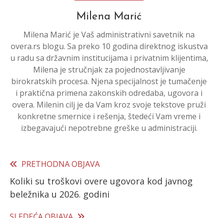
Milena Marić
Milena Marić je Vaš administrativni savetnik na
overa.rs blogu. Sa preko 10 godina direktnog iskustva
u radu sa državnim institucijama i privatnim klijentima,
Milena je stručnjak za pojednostavljivanje
birokratskih procesa. Njena specijalnost je tumačenje
i praktična primena zakonskih odredaba, ugovora i
overa. Milenin cilj je da Vam kroz svoje tekstove pruži
konkretne smernice i rešenja, štedeći Vam vreme i
izbegavajući nepotrebne greške u administraciji.
PRETHODNA OBJAVA
Read
Koliki su troškovi overe ugovora kod javnog
more
beležnika u 2026. godini
articles
SLEDEĆA OBJAVA