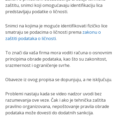
zaštitu, snimci koji omogućavaju identifikaciju lica
predstavljaju podatke o ličnosti.
Snimci na kojima je moguće identifikovati fizičko lice
smatraju se podacima o ličnosti prema
zakonu o
zaštiti podataka o ličnosti
.
To znači da vaša firma mora voditi računa o osnovnim
principima obrade podataka, kao što su zakonitost,
srazmernost i ograničenje svrhe.
Obaveze iz ovog propisa se dopunjuju, a ne isključuju.
Problemi nastaju kada se video nadzor uvodi bez
razumevanja ove veze. Čak i ako je tehnička zaštita
pravilno organizovana, nepoštovanje pravila obrade
podataka može dovesti do dodatnih sankcija.