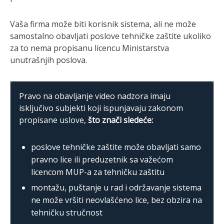
Vaša firma može biti korisnik sistema, ali ne može
samostalno obavljati poslove tehničke zaštite ukoliko
za to nema propisanu licencu Ministarstva
unutrašnjih poslova.
Pravo na obavljanje video nadzora imaju
isključivo subjekti koji ispunjavaju zakonom
propisane uslove,
što znači sledeće:
poslove tehničke zaštite može obavljati samo
pravno lice ili preduzetnik sa važećom
licencom MUP-a za tehničku zaštitu
montažu, puštanje u rad i održavanje sistema
ne može vršiti neovlašćeno lice, bez obzira na
tehničku stručnost