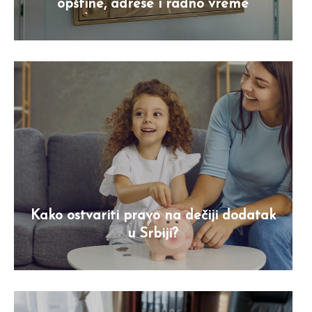
opštine, adrese i radno vreme
Kako ostvariti pravo na dečiji dodatak
u Srbiji?