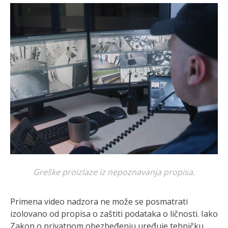
Greške proizlaze iz nepoznavanja propisa.
Primena video nadzora ne može se posmatrati
izolovano od propisa o zaštiti podataka o ličnosti. Iako
Zakon o privatnom obezbeđenju uređuje tehničku