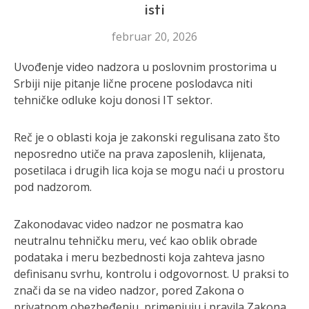
isti
februar 20, 2026
Uvođenje video nadzora u poslovnim prostorima u
Srbiji nije pitanje lične procene poslodavca niti
tehničke odluke koju donosi IT sektor.
Reč je o oblasti koja je zakonski regulisana zato što
neposredno utiče na prava zaposlenih, klijenata,
posetilaca i drugih lica koja se mogu naći u prostoru
pod nadzorom.
Zakonodavac video nadzor ne posmatra kao
neutralnu tehničku meru, već kao oblik obrade
podataka i meru bezbednosti koja zahteva jasno
definisanu svrhu, kontrolu i odgovornost. U praksi to
znači da se na video nadzor, pored Zakona o
privatnom obezbeđenju, primenjuju i pravila Zakona