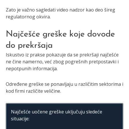
Zato je važno sagledati video nadzor kao deo šireg
regulatornog okvira.
Najčešće greške koje dovode
do prekršaja
Iskustvo iz prakse pokazuje da se prekršaji najčešće
ne čine namerno, već zbog pogrešnih pretpostavki i
nepotpunih informacija.
Određene greške se ponavljaju u različitim sektorima i
kod firmi različite veličine.
Najčešće uočene greške uključuju sledeće
situacije: