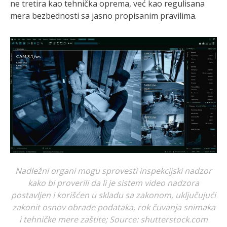
ne tretira kao tehnička oprema, već kao regulisana
mera bezbednosti sa jasno propisanim pravilima.
Nadležni organi mogu sprovesti inspekcijski nadzor
kako bi proverili da li je sistem video nadzora
postavljen i korišćen u skladu sa zakonom, uključujući
zakonit osnov obrade podataka, rok čuvanja snimaka
i tehničke mere zaštite; Source: shutterstock.com