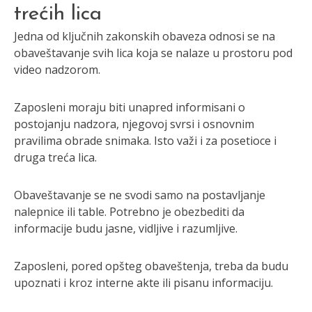
trećih lica
Jedna od ključnih zakonskih obaveza odnosi se na
obaveštavanje svih lica koja se nalaze u prostoru pod
video nadzorom.
Zaposleni moraju biti unapred informisani o
postojanju nadzora, njegovoj svrsi i osnovnim
pravilima obrade snimaka. Isto važi i za posetioce i
druga treća lica.
Obaveštavanje se ne svodi samo na postavljanje
nalepnice ili table. Potrebno je obezbediti da
informacije budu jasne, vidljive i razumljive.
Zaposleni, pored opšteg obaveštenja, treba da budu
upoznati i kroz interne akte ili pisanu informaciju.