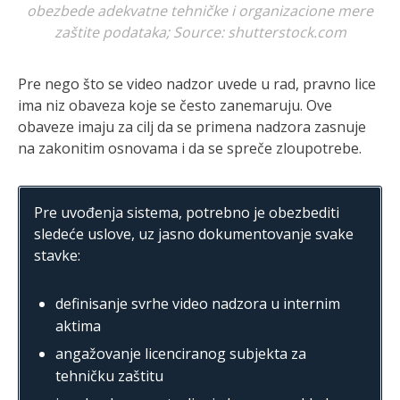
obezbede adekvatne tehničke i organizacione mere
zaštite podataka; Source: shutterstock.com
Pre nego što se video nadzor uvede u rad, pravno lice
ima niz obaveza koje se često zanemaruju. Ove
obaveze imaju za cilj da se primena nadzora zasnuje
na zakonitim osnovama i da se spreče zloupotrebe.
Pre uvođenja sistema, potrebno je obezbediti
sledeće uslove, uz jasno dokumentovanje svake
stavke:
definisanje svrhe video nadzora u internim
aktima
angažovanje licenciranog subjekta za
tehničku zaštitu