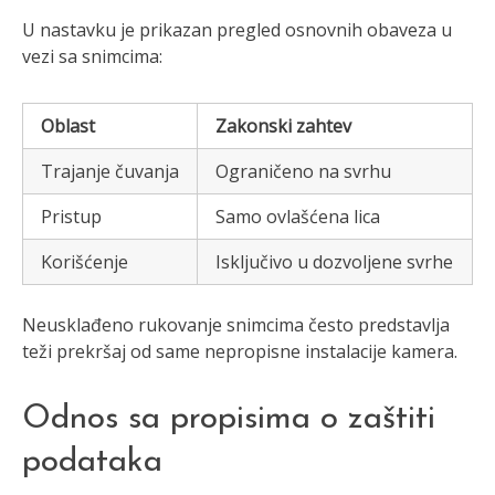
U nastavku je prikazan pregled osnovnih obaveza u
vezi sa snimcima:
Oblast
Zakonski zahtev
Trajanje čuvanja
Ograničeno na svrhu
Pristup
Samo ovlašćena lica
Korišćenje
Isključivo u dozvoljene svrhe
Neusklađeno rukovanje snimcima često predstavlja
teži prekršaj od same nepropisne instalacije kamera.
Odnos sa propisima o zaštiti
podataka