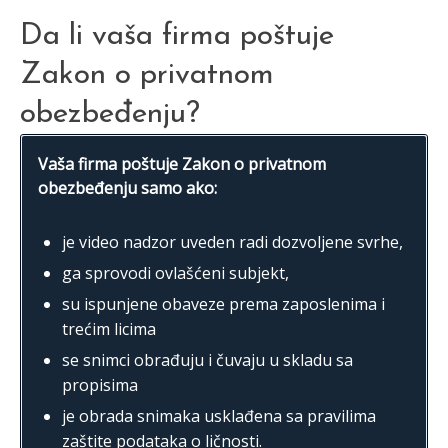
Da li vaša firma poštuje
Zakon o privatnom
obezbeđenju?
Vaša firma poštuje Zakon o privatnom
obezbeđenju samo ako:
je video nadzor uveden radi dozvoljene svrhe,
ga sprovodi ovlašćeni subjekt,
su ispunjene obaveze prema zaposlenima i
trećim licima
se snimci obrađuju i čuvaju u skladu sa
propisima
je obrada snimaka usklađena sa pravilima
zaštite podataka o ličnosti.