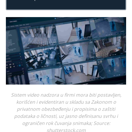
Sistem video nadzora u firmi mora biti postavljen,
korišćen i evidentiran u skladu sa Zakonom o
privatnom obezbeđenju i propisima o zaštiti
podataka o ličnosti, uz jasno definisanu svrhu i
ograničen rok čuvanja snimaka; Source:
shutterstock.com