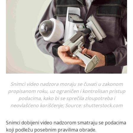
Snimci video nadzora moraju se čuvati u zakonom
propisanom roku, uz ograničen i kontrolisan pristup
podacima, kako bi se sprečila zloupotreba i
neovlašćeno korišćenje; Source: shutterstock.com
Snimci dobijeni video nadzorom smatraju se podacima
koji podležu posebnim pravilima obrade.