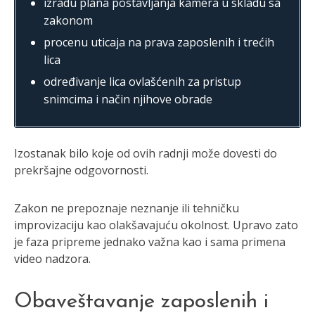
izradu plana postavljanja kamera u skladu sa
zakonom
procenu uticaja na prava zaposlenih i trećih
lica
određivanje lica ovlašćenih za pristup
snimcima i način njihove obrade
Izostanak bilo koje od ovih radnji može dovesti do
prekršajne odgovornosti.
Zakon ne prepoznaje neznanje ili tehničku
improvizaciju kao olakšavajuću okolnost. Upravo zato
je faza pripreme jednako važna kao i sama primena
video nadzora.
Obaveštavanje zaposlenih i