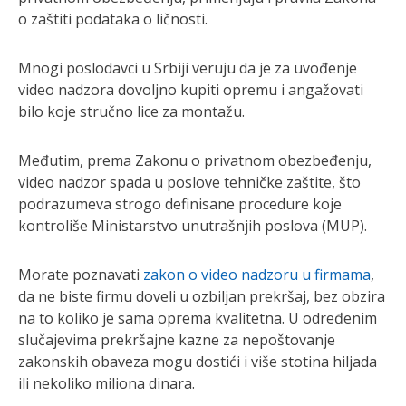
o zaštiti podataka o ličnosti.
Mnogi poslodavci u Srbiji veruju da je za uvođenje
video nadzora dovoljno kupiti opremu i angažovati
bilo koje stručno lice za montažu.
Međutim, prema Zakonu o privatnom obezbeđenju,
video nadzor spada u poslove tehničke zaštite, što
podrazumeva strogo definisane procedure koje
kontroliše Ministarstvo unutrašnjih poslova (MUP).
Morate poznavati
zakon o video nadzoru u firmama
,
da ne biste firmu doveli u ozbiljan prekršaj, bez obzira
na to koliko je sama oprema kvalitetna. U određenim
slučajevima prekršajne kazne za nepoštovanje
zakonskih obaveza mogu dostići i više stotina hiljada
ili nekoliko miliona dinara.