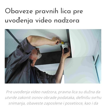
Obaveze pravnih lica pre
uvođenja video nadzora
Pre uvođenja video nadzora, pravna lica su dužna da
utvrde zakonit osnov obrade podataka, definišu svrhu
snimanja, obaveste zaposlene i posetioce, kao i da