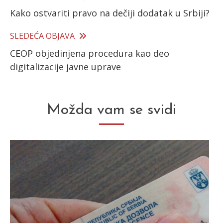
Kako ostvariti pravo na dečiji dodatak u Srbiji?
more
articles
SLEDEĆA OBJAVA
CEOP objedinjena procedura kao deo
digitalizacije javne uprave
Možda vam se svidi