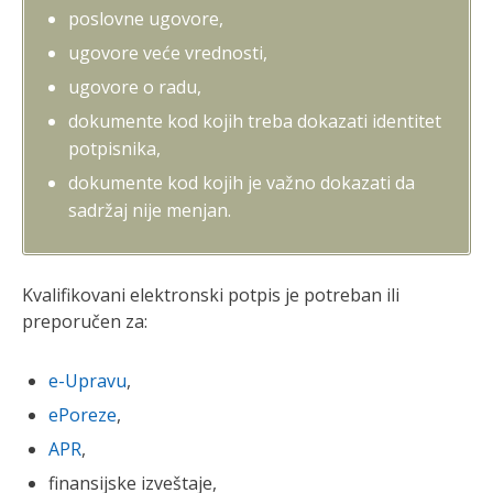
poslovne ugovore,
ugovore veće vrednosti,
ugovore o radu,
dokumente kod kojih treba dokazati identitet
potpisnika,
dokumente kod kojih je važno dokazati da
sadržaj nije menjan.
Kvalifikovani elektronski potpis je potreban ili
preporučen za:
e-Upravu
,
ePoreze
,
APR
,
finansijske izveštaje,