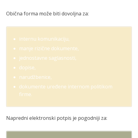
Obična forma može biti dovoljna za:
internu komunikaciju,
manje rizične dokumente,
jednostavne saglasnosti,
dopise,
narudžbenice,
dokumente uređene internom politikom
firme.
Napredni elektronski potpis je pogodniji za: