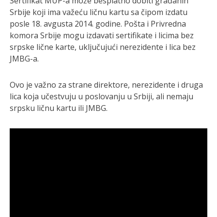
Sertifikat MUP-a može besplatno dobiti građanin
Srbije koji ima važeću ličnu kartu sa čipom izdatu
posle 18. avgusta 2014. godine. Pošta i Privredna
komora Srbije mogu izdavati sertifikate i licima bez
srpske lične karte, uključujući nerezidente i lica bez
JMBG-a.
Ovo je važno za strane direktore, nerezidente i druga
lica koja učestvuju u poslovanju u Srbiji, ali nemaju
srpsku ličnu kartu ili JMBG.