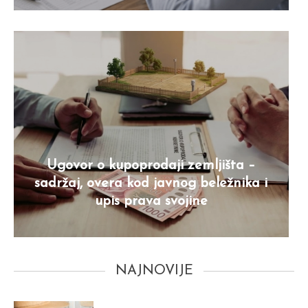
Ugovor o kupoprodaji zemljišta –
sadržaj, overa kod javnog beležnika i
upis prava svojine
NAJNOVIJE