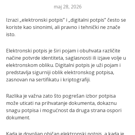
maj 28, 2026
Izrazi „elektronski potpis” i „digitalni potpis” često se
koriste kao sinonimi, ali pravno i tehnički ne znače
isto.
Elektronski potpis je širi pojam i obuhvata različite
načine potvrde identiteta, saglasnosti ili izjave volje u
elektronskom obliku. Digitalni potpis je uži pojam i
predstavlja sigurniji oblik elektronskog potpisa,
zasnovan na sertifikatu i kriptografiji.
Razlika je važna zato što pogrešan izbor potpisa
može uticati na prihvatanje dokumenta, dokaznu
snagu potpisa i mogućnost da druga strana ospori
dokument.
Kada je dovoljan običan elektronski potpis, a kada je