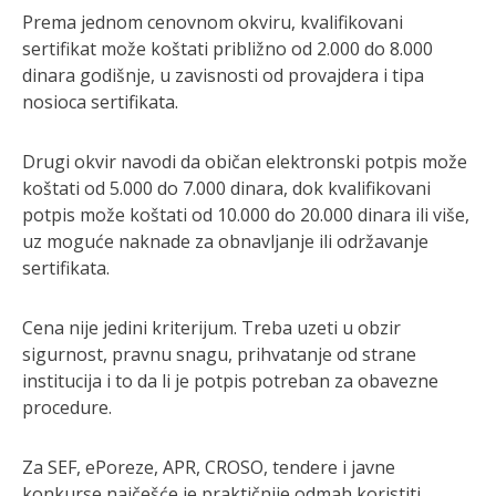
Prema jednom cenovnom okviru, kvalifikovani
sertifikat može koštati približno od 2.000 do 8.000
dinara godišnje, u zavisnosti od provajdera i tipa
nosioca sertifikata.
Drugi okvir navodi da običan elektronski potpis može
koštati od 5.000 do 7.000 dinara, dok kvalifikovani
potpis može koštati od 10.000 do 20.000 dinara ili više,
uz moguće naknade za obnavljanje ili održavanje
sertifikata.
Cena nije jedini kriterijum. Treba uzeti u obzir
sigurnost, pravnu snagu, prihvatanje od strane
institucija i to da li je potpis potreban za obavezne
procedure.
Za SEF, ePoreze, APR, CROSO, tendere i javne
konkurse najčešće je praktičnije odmah koristiti