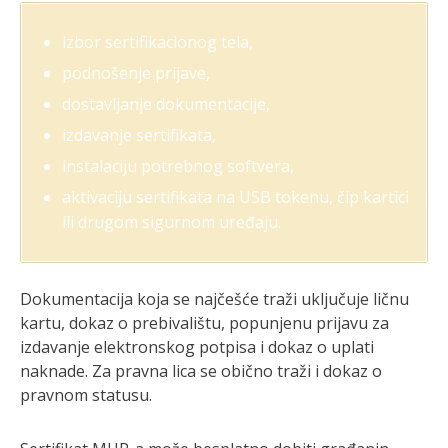
izbor sertifikacionog tela,
podnošenje prijave,
dostavljanje dokumentacije,
izdavanje sertifikata,
instalaciju potrebnog softvera,
aktivaciju sertifikata na USB tokenu, čip kartici
ili drugom sigurnom uređaju.
Dokumentacija koja se najčešće traži uključuje ličnu
kartu, dokaz o prebivalištu, popunjenu prijavu za
izdavanje elektronskog potpisa i dokaz o uplati
naknade. Za pravna lica se obično traži i dokaz o
pravnom statusu.