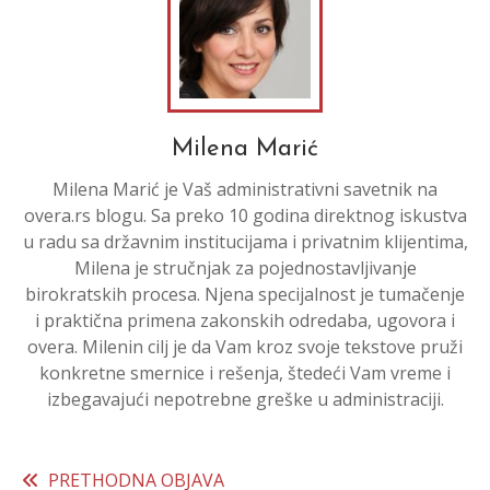
Milena Marić
Milena Marić je Vaš administrativni savetnik na
overa.rs blogu. Sa preko 10 godina direktnog iskustva
u radu sa državnim institucijama i privatnim klijentima,
Milena je stručnjak za pojednostavljivanje
birokratskih procesa. Njena specijalnost je tumačenje
i praktična primena zakonskih odredaba, ugovora i
overa. Milenin cilj je da Vam kroz svoje tekstove pruži
konkretne smernice i rešenja, štedeći Vam vreme i
izbegavajući nepotrebne greške u administraciji.
PRETHODNA OBJAVA
Read