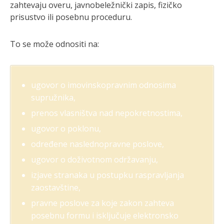
zahtevaju overu, javnobeležnički zapis, fizičko
prisustvo ili posebnu proceduru.
To se može odnositi na:
ugovor o imovinskopravnim odnosima
supružnika,
prenos vlasništva nad nepokretnostima,
ugovor o poklonu,
određene naslednopravne poslove,
ugovor o doživotnom održavanju,
izjave stranaka u postupku raspravljanja
zaostavštine,
pravne poslove za koje zakon zahteva
posebnu formu i isključuje elektronsko