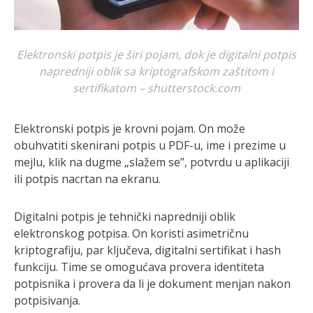
Elektronski potpis je širi pojam, dok je digitalni potpis
napredniji oblik sa kriptografskom zaštitom i
sertifikatom – shutterstock.com
Elektronski potpis je krovni pojam. On može
obuhvatiti skenirani potpis u PDF-u, ime i prezime u
mejlu, klik na dugme „slažem se”, potvrdu u aplikaciji
ili potpis nacrtan na ekranu.
Digitalni potpis je tehnički napredniji oblik
elektronskog potpisa. On koristi asimetričnu
kriptografiju, par ključeva, digitalni sertifikat i hash
funkciju. Time se omogućava provera identiteta
potpisnika i provera da li je dokument menjan nakon
potpisivanja.