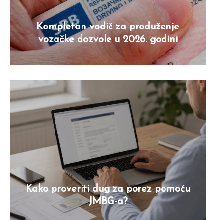
Kompletan vodič za produženje
vozačke dozvole u 2026. godini
Kako proveriti dug za porez pomoću
JMBG-a?